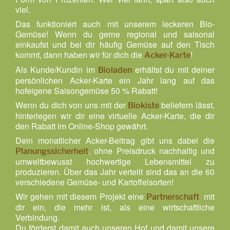
viel.
Das funktioniert auch mit unserem leckeren Bio-
Gemüse! Wenn du gerne regional und saisonal
einkaufst und bei dir häufig Gemüse auf den Tisch
kommt, dann haben wir für dich die
!
Acker-Karte
Als Kunde/Kundin im
erhältst du mit deiner
Bioladen
persönlichen Acker-Karte ein Jahr lang auf das
hofeigene Saisongemüse 50 % Rabatt!
Wenn du dich von uns mit der
beliefern lässt,
Biokiste
hinterlegen wir dir eine virtuelle Acker-Karte, die dir
den Rabatt im Online-Shop gewährt.
Dein monatlicher Acker-Beitrag gibt uns dabei die
, ohne Preisdruck nachhaltig und
Planungssicherheit
umweltbewusst hochwertige Lebensmittel zu
produzieren. Über das Jahr verteilt sind das an die 60
verschiedene Gemüse- und Kartoffelsorten!
Wir gehen mit diesem Projekt eine
mit
Partnerschaft
dir ein, die mehr ist, als eine wirtschaftliche
Verbindung.
Du förderst damit auch unseren Hof und damit unsere