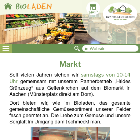
Toggle
bio
LADEN
navigation
Toggle
navigation
Markt
Seit vielen Jahren stehen wir
samstags von 10-14
gemeinsam mit unserem Partnerbetrieb „Hildes
Uhr
Grünzeug“ aus Geilenkirchen auf dem Biomarkt in
Aachen (Münsterplatz direkt am Dom).
Dort bieten wir, wie im Bioladen, das gesamte
gemeinschaftliche Gemüsesortiment unserer Felder
frisch geerntet an. Die Liebe zum Gemüse und unsere
Sorgfalt im Umgang damit schmeckt man.