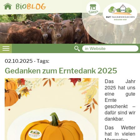
Toggle
bio
BLOG
navigation
Toggle
navigation
02.10.2025 - Tags:
Gedanken zum Erntedank 2025
Das Jahr
2025 hat uns
eine gute
Ernte
geschenkt –
dafür sind wir
dankbar.
Das Wetter
hat in vielen
Momenten