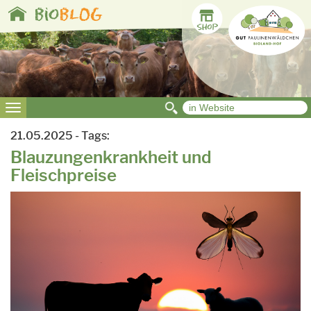
Toggle
bio
BLOG
navigation
Toggle
navigation
21.05.2025 - Tags:
Blauzungenkrankheit und
Fleischpreise