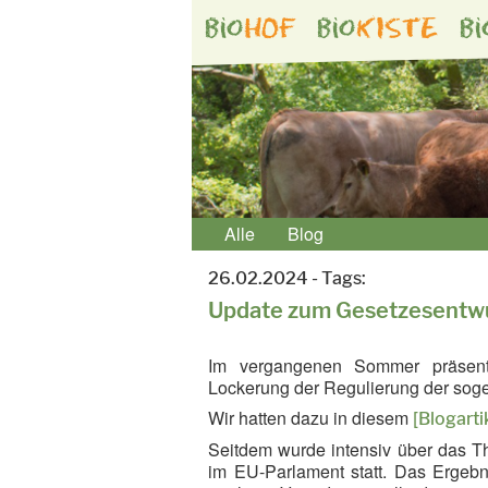
bio
HOF
bio
KISTE
bi
Alle
Blog
26.02.2024 - Tags:
Update zum Gesetzesentwu
Im vergangenen Sommer präsenti
Lockerung der Regulierung der sog
Wir hatten dazu in diesem
[Blogarti
Seitdem wurde intensiv über das Th
im EU-Parlament statt. Das Ergebn