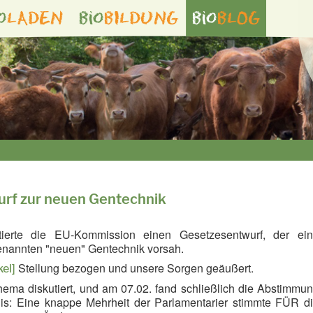
o
LADEN
bio
BILDUNG
bio
BLOG
rf zur neuen Gentechnik
erte die EU-Kommission einen Gesetzesentwurf, der ei
enannten "neuen" Gentechnik vorsah.
Stellung bezogen und unsere Sorgen geäußert.
kel]
ema diskutiert, und am 07.02. fand schließlich die Abstimmu
is: Eine knappe Mehrheit der Parlamentarier stimmte FÜR d