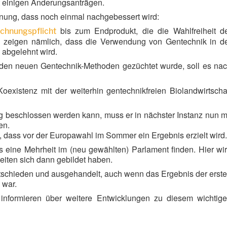
it einigen Änderungsanträgen.
ung, dass noch einmal nachgebessert wird:
bis zum Endprodukt, die die Wahlfreiheit d
ichnungspflicht
n zeigen nämlich, dass die Verwendung von Gentechnik in d
 abgelehnt wird.
t den neuen Gentechnik-Methoden gezüchtet wurde, soll es na
Koexistenz mit der weiterhin gentechnikfreien Biolandwirtscha
g beschlossen werden kann, muss er in nächster Instanz nun m
en.
, dass vor der Europawahl im Sommer ein Ergebnis erzielt wird.
eine Mehrheit im (neu gewählten) Parlament finden. Hier wi
iten sich dann gebildet haben.
entschieden und ausgehandelt, auch wenn das Ergebnis der erst
 war.
 informieren über weitere Entwicklungen zu diesem wichtig