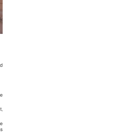
nd
e
t,
te
as