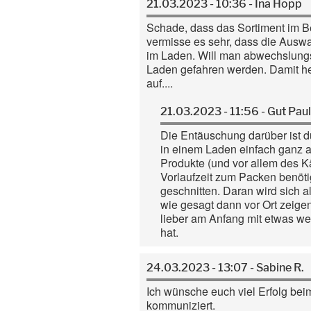
21.03.2023 - 10:36 - Ina Hopp
Schade, dass das Sortiment im B
vermisse es sehr, dass die Auswa
im Laden. Will man abwechslungsr
Laden gefahren werden. Damit heb
auf....
21.03.2023 - 11:56 - Gut Pa
Die Entäuschung darüber ist d
in einem Laden einfach ganz an
Produkte (und vor allem des K
Vorlaufzeit zum Packen benöti
geschnitten. Daran wird sich a
wie gesagt dann vor Ort zeigen
lieber am Anfang mit etwas wen
hat.
24.03.2023 - 13:07 - Sabine R.
Ich wünsche euch viel Erfolg beim
kommuniziert.