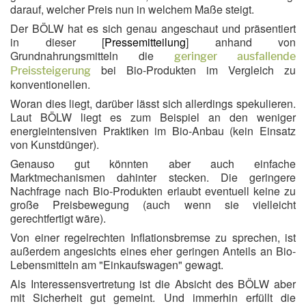
darauf, welcher Preis nun in welchem Maße steigt.
Der BÖLW hat es sich genau angeschaut und präsentiert
in dieser [
Pressemitteilung
] anhand von
Grundnahrungsmitteln die
geringer ausfallende
bei Bio-Produkten im Vergleich zu
Preissteigerung
konventionellen.
Woran dies liegt, darüber lässt sich allerdings spekulieren.
Laut BÖLW liegt es zum Beispiel an den weniger
energieintensiven Praktiken im Bio-Anbau (kein Einsatz
von Kunstdünger).
Genauso gut könnten aber auch einfache
Marktmechanismen dahinter stecken. Die geringere
Nachfrage nach Bio-Produkten erlaubt eventuell keine zu
große Preisbewegung (auch wenn sie vielleicht
gerechtfertigt wäre).
Von einer regelrechten Inflationsbremse zu sprechen, ist
außerdem angesichts eines eher geringen Anteils an Bio-
Lebensmitteln am "Einkaufswagen" gewagt.
Als Interessensvertretung ist die Absicht des BÖLW aber
mit Sicherheit gut gemeint. Und immerhin erfüllt die