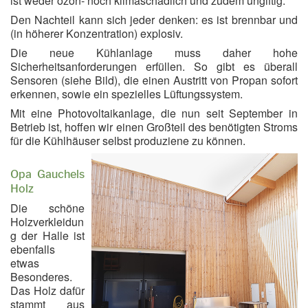
ist weder ozon- noch klimaschädlich und zudem ungiftig.
Den Nachteil kann sich jeder denken: es ist brennbar und
(in höherer Konzentration) explosiv.
Die neue Kühlanlage muss daher hohe
Sicherheitsanforderungen erfüllen. So gibt es überall
Sensoren (siehe Bild), die einen Austritt von Propan sofort
erkennen, sowie ein spezielles Lüftungssystem.
Mit eine Photovoltaikanlage, die nun seit September in
Betrieb ist, hoffen wir einen Großteil des benötigten Stroms
für die Kühlhäuser selbst produziene zu können.
Opa Gauchels
Holz
Die schöne
Holzverkleidun
g der Halle ist
ebenfalls
etwas
Besonderes.
Das Holz dafür
stammt aus