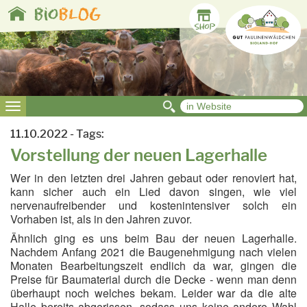
Toggle
bio
BLOG
navigation
Toggle
navigation
11.10.2022 - Tags:
Vorstellung der neuen Lagerhalle
Wer in den letzten drei Jahren gebaut oder renoviert hat,
kann sicher auch ein Lied davon singen, wie viel
nervenaufreibender und kostenintensiver solch ein
Vorhaben ist, als in den Jahren zuvor.
Ähnlich ging es uns beim Bau der neuen Lagerhalle.
Nachdem Anfang 2021 die Baugenehmigung nach vielen
Monaten Bearbeitungszeit endlich da war, gingen die
Preise für Baumaterial durch die Decke - wenn man denn
überhaupt noch welches bekam. Leider war da die alte
Halle bereits abgerissen, sodass uns keine andere Wahl