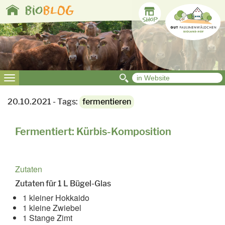
Toggle
bio
BLOG
navigation
Toggle
navigation
20.10.2021 - Tags:
fermentieren
Fermentiert: Kürbis-Komposition
Zutaten
Zutaten für 1 L Bügel-Glas
1 kleiner Hokkaido
1 kleine Zwiebel
1 Stange Zimt